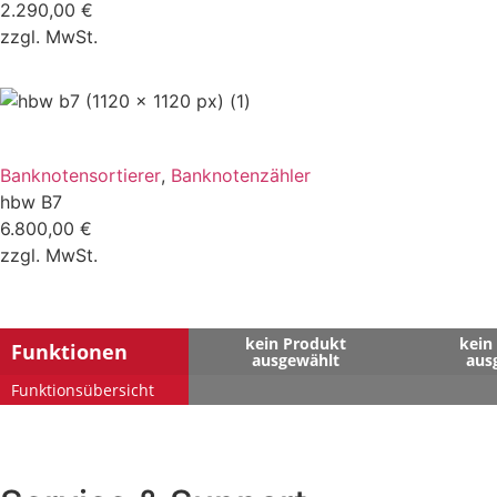
2.290,00
€
zzgl. MwSt.
ZUM VERGLEICH
Banknotensortierer
,
Banknotenzähler
hbw B7
6.800,00
€
zzgl. MwSt.
kein Produkt
kein
Funktionen
ausgewählt
aus
Funktionsübersicht