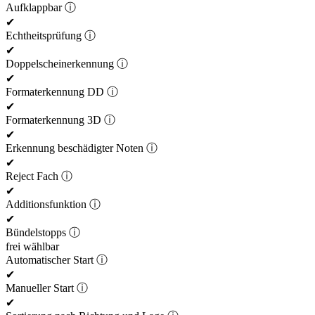
Aufklappbar
ⓘ
✔
Echtheitsprüfung
ⓘ
✔
Doppelscheinerkennung
ⓘ
✔
Formaterkennung DD
ⓘ
✔
Formaterkennung 3D
ⓘ
✔
Erkennung beschädigter Noten
ⓘ
✔
Reject Fach
ⓘ
✔
Additionsfunktion
ⓘ
✔
Bündelstopps
ⓘ
frei wählbar
Automatischer Start
ⓘ
✔
Manueller Start
ⓘ
✔