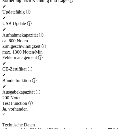
Sortierung nach Richtung und Lage
ⓘ
✔
Updatefähig
ⓘ
✔
USB Update
ⓘ
✔
Aufnahmekapazität
ⓘ
ca. 600 Noten
Zählgeschwindigkeit
ⓘ
max. 1300 Noten/Min
Fehlermanagement
ⓘ
✔
CE-Zertifikat
ⓘ
✔
Bündelfunktion
ⓘ
✔
Ausgabekapazität
ⓘ
200 Noten
Test Function
ⓘ
Ja, vorhanden
×
Technische Daten